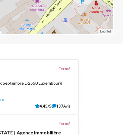
Leaflet
Fermé
ix Septembre L-2550 Luxembourg
ère
4,45/5
137
Avis
Fermé
TATE | Agence Immobilière