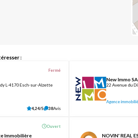
éresser :
Fermé
New Immo SA
dy L-4170 Esch-sur-Alzette
22 Avenue du D
Agence immobili
4,24/5
38
Avis
Ouvert
ce Immobilière
NOVIN' REAL ES