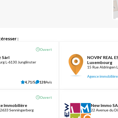
éresser :
Ouvert
 Sàrl
NOVIN' REAL ES
rg L-6130 Junglinster
Luxembourg
15 Rue Aldringen
Agence immobilière
4,71/5
128
Avis
Ouvert
ce Immobilière
New Immo SA
-2633 Senningerberg
22 Avenue du D