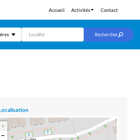
Accueil
Activités
Contact
ières
Localité
Rechercher
Localisation
+
−