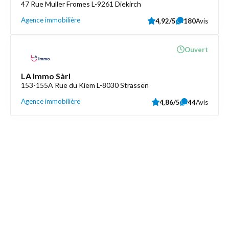
47 Rue Muller Fromes L-9261 Diekirch
Agence immobilière
4,92/5
180
Avis
Ouvert
LA Immo Sàrl
153-155A Rue du Kiem L-8030 Strassen
Agence immobilière
4,86/5
44
Avis
Découvrez aussi
Maison.lu
Liens utiles
Contactez-nous
Mentions légales