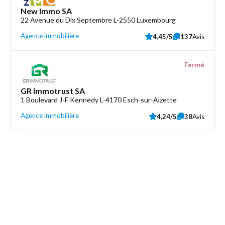
New Immo SA
22 Avenue du Dix Septembre L-2550 Luxembourg
Agence immobilière
4,45/5
137
Avis
Fermé
GR Immotrust SA
1 Boulevard J-F Kennedy L-4170 Esch-sur-Alzette
Agence immobilière
4,24/5
38
Avis
Découvrez aussi
Maison.lu
Liens utiles