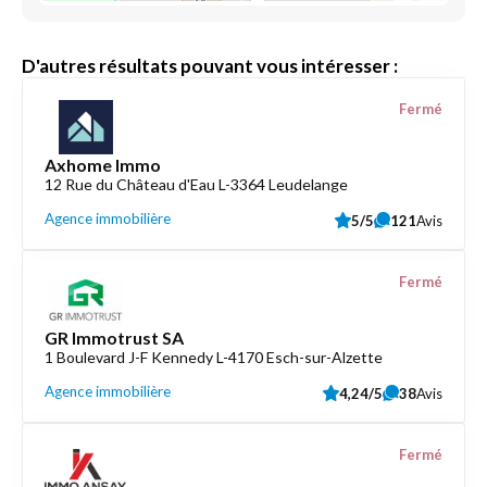
D'autres résultats pouvant vous intéresser :
Fermé
Axhome Immo
12 Rue du Château d'Eau L-3364 Leudelange
Agence immobilière
5/5
121
Avis
Fermé
GR Immotrust SA
1 Boulevard J-F Kennedy L-4170 Esch-sur-Alzette
Agence immobilière
4,24/5
38
Avis
Fermé