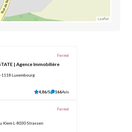
Leaflet
Fermé
TATE | Agence Immobilière
 L-1118 Luxembourg
4,86/5
166
Avis
Fermé
u Kiem L-8030 Strassen