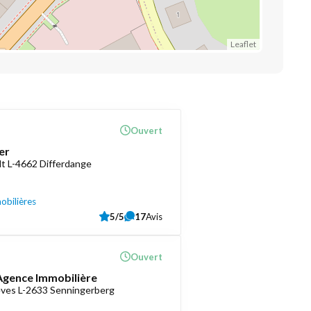
Leaflet
Ouvert
er
t L-4662 Differdange
obilières
5/5
17
Avis
Ouvert
 Agence Immobilière
èves L-2633 Senningerberg