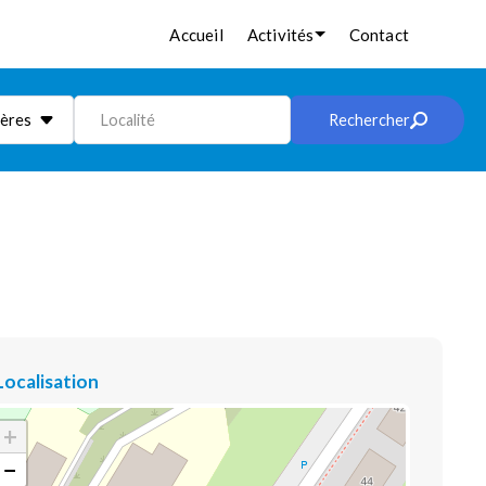
Accueil
Activités
Contact
ières
Localité
Rechercher
Localisation
+
−