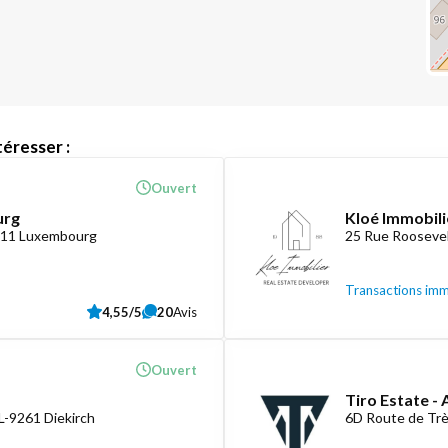
éresser :
Ouvert
urg
Kloé Immobili
1411 Luxembourg
25 Rue Roosevel
Transactions imm
4,55/5
20
Avis
Ouvert
Tiro Estate -
L-9261 Diekirch
6D Route de Tr