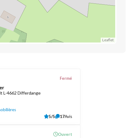
Leaflet
Fermé
er
t L-4662 Differdange
obilières
5/5
17
Avis
Ouvert