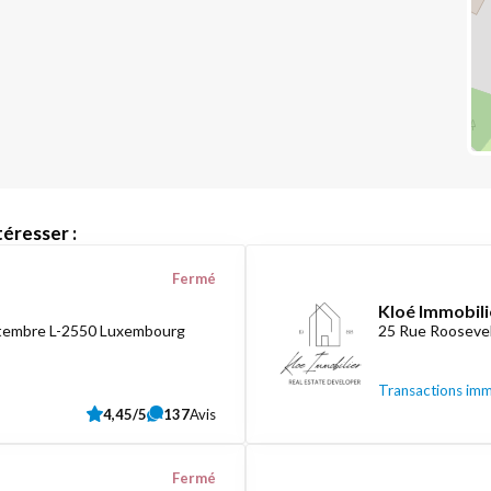
éresser :
Fermé
Kloé Immobili
ptembre L-2550 Luxembourg
25 Rue Roosevel
Transactions imm
4,45/5
137
Avis
Fermé