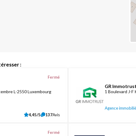
éresser :
Fermé
GR Immotrust
ptembre L-2550 Luxembourg
1 Boulevard J-F
Agence immobili
4,45/5
137
Avis
Fermé