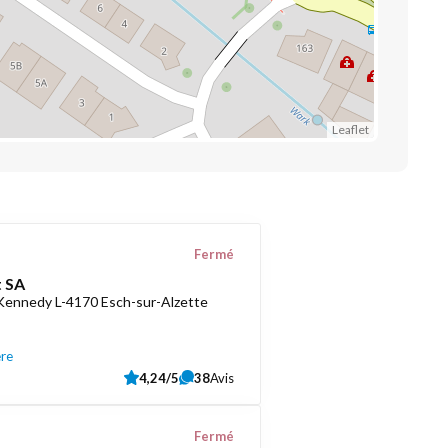
Leaflet
Fermé
 SA
 Kennedy L-4170 Esch-sur-Alzette
ère
4,24/5
38
Avis
Fermé