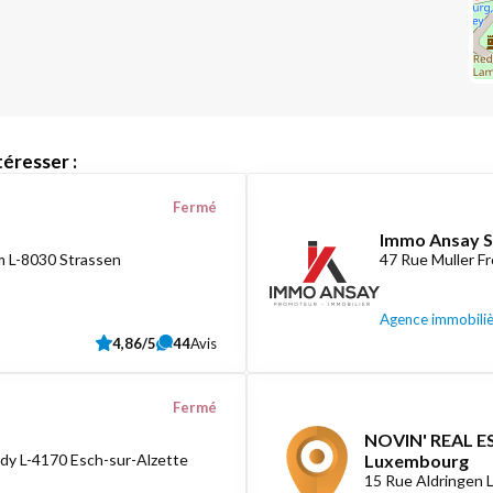
éresser :
Fermé
Immo Ansay S
 L-8030 Strassen
47 Rue Muller F
Agence immobili
4,86/5
44
Avis
Fermé
NOVIN' REAL ES
dy L-4170 Esch-sur-Alzette
Luxembourg
15 Rue Aldringen