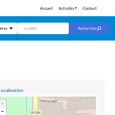
Accueil
Activités
Contact
ières
Localité
Rechercher
Localisation
+
−