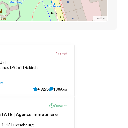
Leaflet
Fermé
àrl
romes L-9261 Diekirch
ère
4,92/5
180
Avis
Ouvert
TATE | Agence Immobilière
 L-1118 Luxembourg