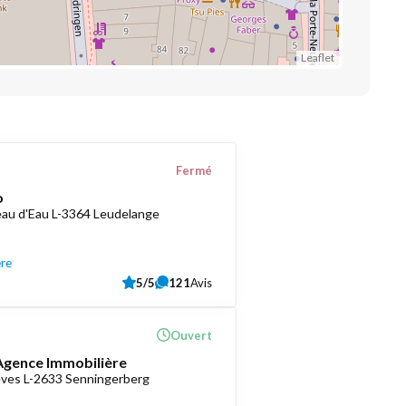
Leaflet
Fermé
o
au d'Eau L-3364 Leudelange
ère
5/5
121
Avis
Ouvert
 Agence Immobilière
èves L-2633 Senningerberg