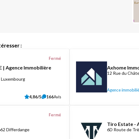
éresser :
Fermé
 | Agence Immobilière
Axhome Imm
12 Rue du Châte
8 Luxembourg
Agence immobili
4,86/5
166
Avis
Fermé
Tiro Estate -
662 Differdange
6D Route de Tr