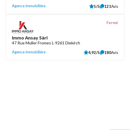
Agence immobilière
5/5
121
Avis
Fermé
Immo Ansay Sàrl
47 Rue Muller Fromes L-9261 Diekirch
Agence immobilière
4,92/5
180
Avis
Découvrez aussi
Maison.lu
Liens utiles
Contactez-nous
Mentions légales