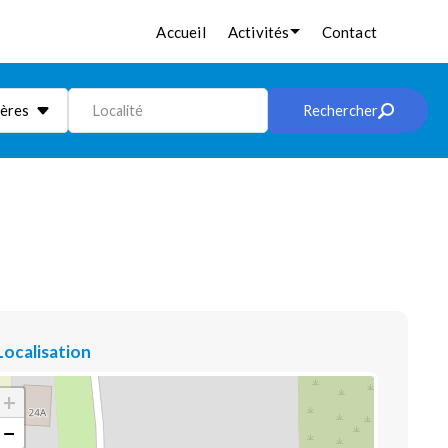
Accueil
Activités
Contact
ières
Localité
Rechercher
Localisation
+
−