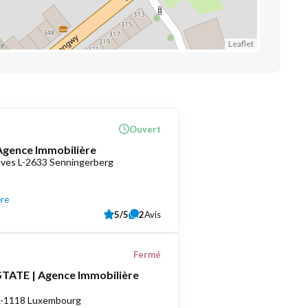
Leaflet
Ouvert
 Agence Immobilière
èves L-2633 Senningerberg
ère
5/5
2
Avis
Fermé
TATE | Agence Immobilière
 L-1118 Luxembourg