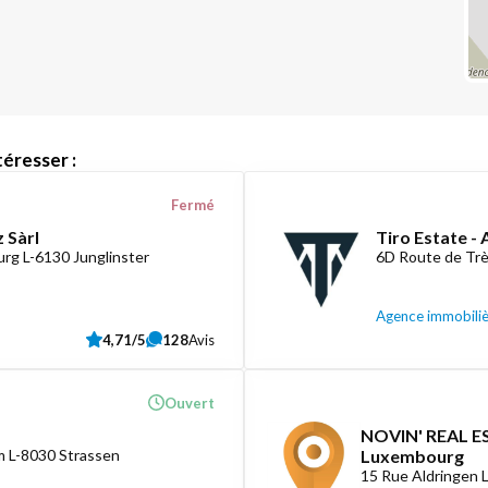
éresser :
Fermé
 Sàrl
Tiro Estate -
rg L-6130 Junglinster
6D Route de Tr
Agence immobili
4,71/5
128
Avis
Ouvert
NOVIN' REAL ES
 L-8030 Strassen
Luxembourg
15 Rue Aldringen