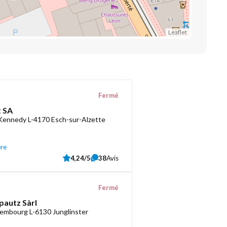
Leaflet
Fermé
 SA
 Kennedy L-4170 Esch-sur-Alzette
ère
4,24/5
38
Avis
Fermé
pautz Sàrl
embourg L-6130 Junglinster