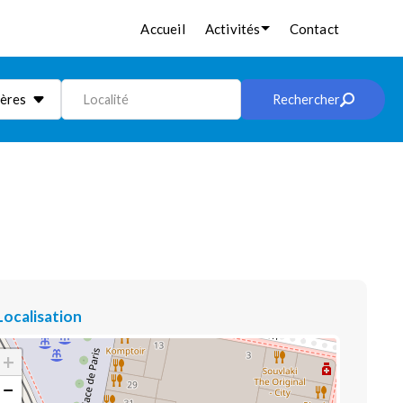
Accueil
Activités
Contact
ières
Localité
Rechercher
Localisation
+
−