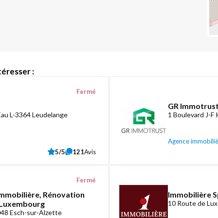
éresser :
Fermé
GR Immotrust
Eau L-3364 Leudelange
1 Boulevard J-F
Agence immobili
5/5
121
Avis
Fermé
mmobilière, Rénovation
Immobilière S
e Luxembourg
10 Route de Lux
048 Esch-sur-Alzette