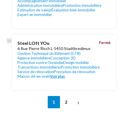
Accompagnement immobilier
Administration immobilière
Promotion immobilière
Estimation de valeur
Évaluation bien immobilier
Expert en immobilier
Steel LOft YOu
Fermé
6 Rue Pierre Risch L-5450 Stadtbredimus
Gestion Technique du Bâtiment (GTB)
Agence immobilière
Conception 3D
Protection contre l'incendie
Design mobilier
Transactions immobilières
Promotion immobilière
Service de rénovation
Prestation de rénovation
Maison clé-en-main
Voir plus
›
1
2