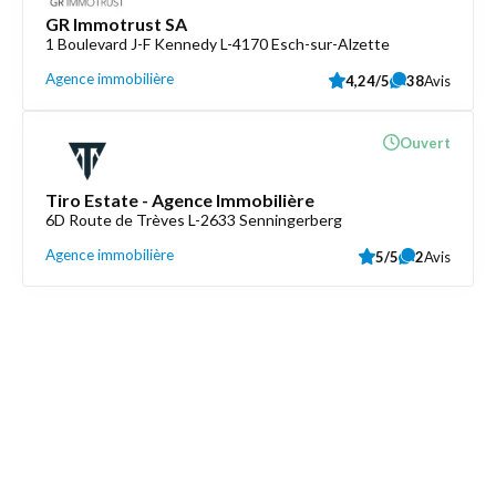
GR Immotrust SA
1 Boulevard J-F Kennedy L-4170 Esch-sur-Alzette
Agence immobilière
4,24/5
38
Avis
Ouvert
Tiro Estate - Agence Immobilière
6D Route de Trèves L-2633 Senningerberg
Agence immobilière
5/5
2
Avis
Découvrez aussi
Maison.lu
Liens utiles