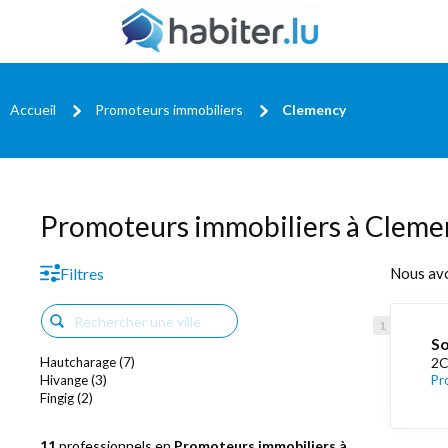
Accueil
Promoteurs immobiliers
Clemency
Promoteurs immobiliers à Cleme
Filtres
Nous av
So
Hautcharage (7)
2C
Hivange (3)
Pr
Fingig (2)
11
professionnels en
Promoteurs immobiliers à