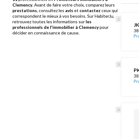
Clemency
. Avant de faire votre choix, comparez leurs
prestations
, consultez les
avis
et
contactez
ceux qui
correspondent le mieux à vos besoins. Sur Habiter.lu,
retrouvez toutes les informations sur
les
JK
professionnels de l'immobilier à Clemency
pour
38
décider en connaissance de cause.
Pr
PK
38
Pr