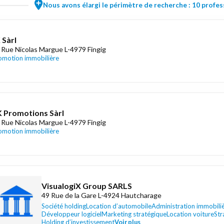
Nous avons élargi le périmètre de recherche : 10 profess
 Sàrl
 Rue Nicolas Margue L-4979 Fingig
omotion immobilière
 Promotions Sàrl
 Rue Nicolas Margue L-4979 Fingig
omotion immobilière
VisualogiX Group SARLS
49 Rue de la Gare L-4924 Hautcharage
Société holding
Location d’automobile
Administration immobili
Développeur logiciel
Marketing stratégique
Location voiture
Str
Holding d’investissement
Voir plus