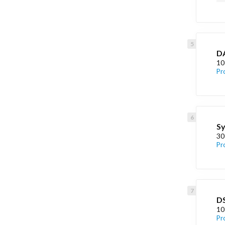
DA
10
Pr
S
30
Pr
DS
10
Pr