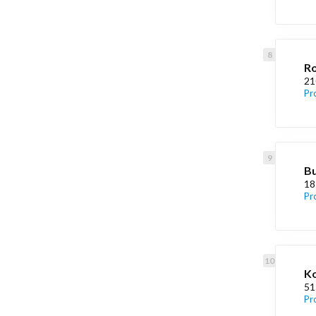
Ro
21
Pr
Bu
18
Pr
Ko
51
Pr