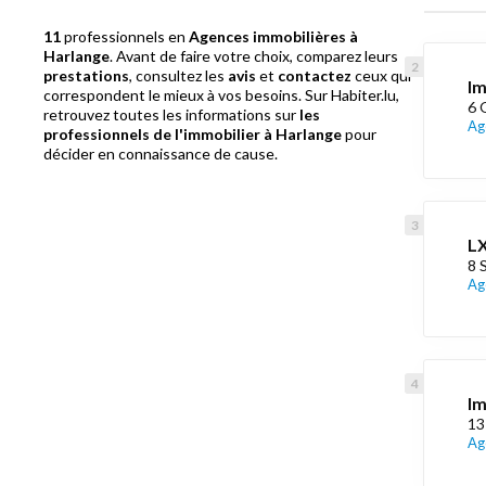
11
professionnels en
Agences immobilières à
Harlange
. Avant de faire votre choix, comparez leurs
prestations
, consultez les
avis
et
contactez
ceux qui
Im
correspondent le mieux à vos besoins. Sur Habiter.lu,
6 
retrouvez toutes les informations sur
les
Ag
professionnels de l'immobilier à Harlange
pour
décider en connaissance de cause.
L
8 
Ag
I
13
Ag