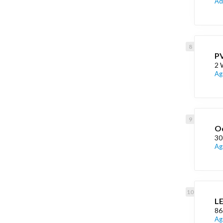
Ad
PV
2 
Ag
Od
30
Ag
L
86
Ag