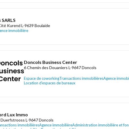
B SARLS
Cité Kurend L-9639 Boulaide
ence immobilière
Doncols Business Center
6 Chemin des Douaniers L-9647 Doncols
Espace de coworking
Transactions immobilières
Agence immobi
Location d’espaces de bureaux
ord Lux Immo
 Duerfstrooss L-9647 Doncols
ansactions immobilières
Agence immobilière
Administration immobilière et fon