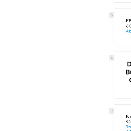
F
6 
Ag
N
98
Tr