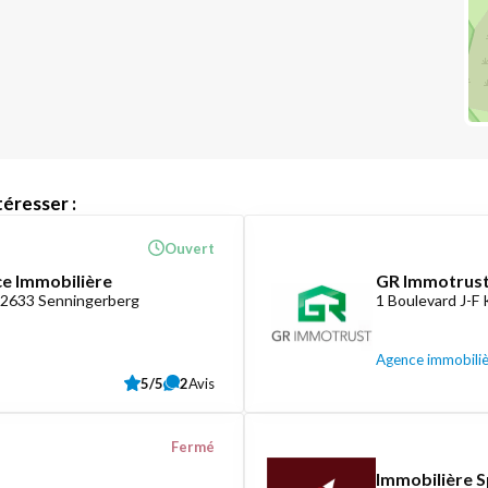
éresser :
Ouvert
ce Immobilière
GR Immotrust
-2633 Senningerberg
1 Boulevard J-F
Agence immobili
5/5
2
Avis
Fermé
Immobilière S