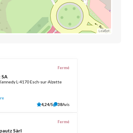
Leaflet
Fermé
 SA
 Kennedy L-4170 Esch-sur-Alzette
ère
4,24/5
38
Avis
Fermé
pautz Sàrl