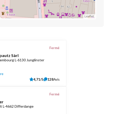
Leaflet
Fermé
pautz Sàrl
embourg L-6130 Junglinster
ère
4,71/5
128
Avis
Fermé
er
t L-4662 Differdange