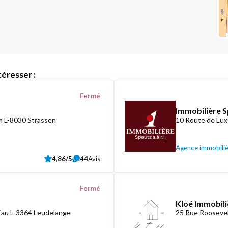
éresser :
Fermé
Immobilière S
 L-8030 Strassen
10 Route de Lux
Agence immobili
4,86/5
44
Avis
Fermé
Kloé Immobili
Eau L-3364 Leudelange
25 Rue Roosevel