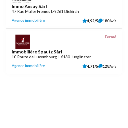
Immo Ansay Sàrl
47 Rue Muller Fromes L-9261 Diekirch
Agence immobilière
4,92/5
180
Avis
Fermé
Immobilière Spautz Sàrl
10 Route de Luxembourg L-6130 Junglinster
Agence immobilière
4,71/5
128
Avis
Découvrez aussi
Maison.lu
Liens utiles