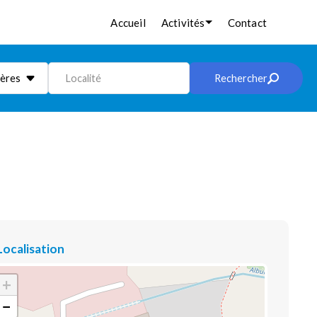
Accueil
Activités
Contact
ières
Localité
Rechercher
Localisation
+
−