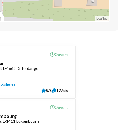
Leaflet
Ouvert
er
t L-4662 Differdange
obilières
5/5
17
Avis
Ouvert
embourg
as L-1411 Luxembourg