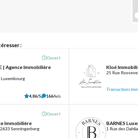
éresser :
Ouvert
 | Agence Immobilière
Kloé Immobili
25 Rue Roosevel
8 Luxembourg
Transactions imm
4,86/5
166
Avis
Ouvert
ce Immobilière
BARNES Lux
-2633 Senningerberg
1 Rue des Dahli