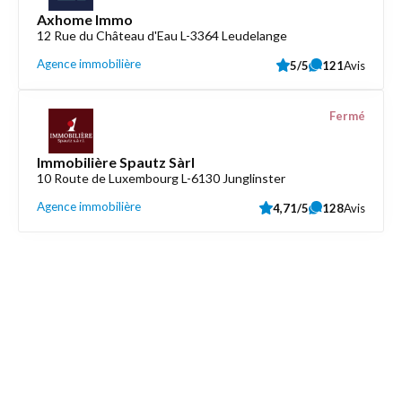
Axhome Immo
12 Rue du Château d'Eau L-3364 Leudelange
Agence immobilière
5/5
121
Avis
Fermé
Immobilière Spautz Sàrl
10 Route de Luxembourg L-6130 Junglinster
Agence immobilière
4,71/5
128
Avis
Découvrez aussi
Maison.lu
Liens utiles