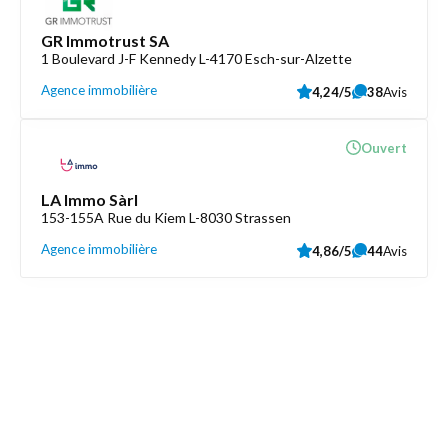
GR Immotrust SA
1 Boulevard J-F Kennedy L-4170 Esch-sur-Alzette
Agence immobilière
4,24/5
38
Avis
Ouvert
LA Immo Sàrl
153-155A Rue du Kiem L-8030 Strassen
Agence immobilière
4,86/5
44
Avis
Découvrez aussi
Maison.lu
Liens utiles