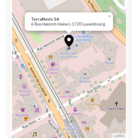
×
TerraNovis SA
6 Rue Heinrich Heine L-1720 Luxembourg
Leaflet