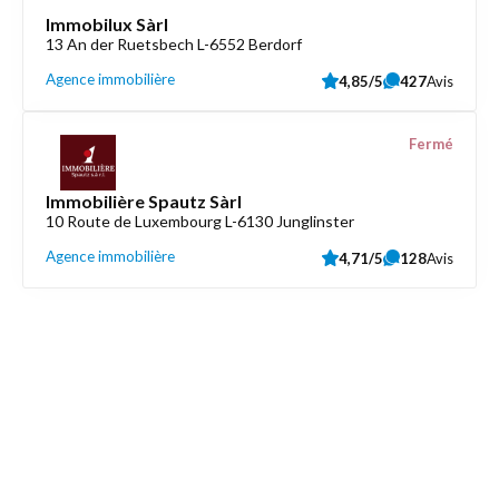
Immobilux Sàrl
13 An der Ruetsbech L-6552 Berdorf
Agence immobilière
4,85/5
427
Avis
Fermé
Immobilière Spautz Sàrl
10 Route de Luxembourg L-6130 Junglinster
Agence immobilière
4,71/5
128
Avis
Découvrez aussi
Maison.lu
Liens utiles