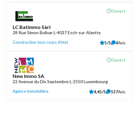
Ouvert
LC Batimmo Sàrl
28 Rue Simon Bolivar L-4037 Esch-sur-Alzette
Construction tous corps d'état
5/5
4
Avis
Ouvert
New Immo SA
22 Avenue du Dix Septembre L-2550 Luxembourg
Agence immobilière
4,45/5
137
Avis
Découvrez aussi
Maison.lu