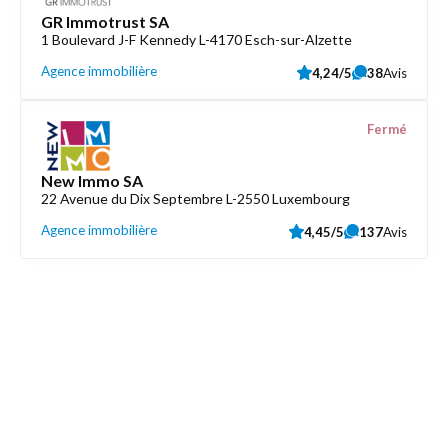
GR Immotrust SA
1 Boulevard J-F Kennedy L-4170 Esch-sur-Alzette
Agence immobilière
4,24/5
38
Avis
Fermé
New Immo SA
22 Avenue du Dix Septembre L-2550 Luxembourg
Agence immobilière
4,45/5
137
Avis
Découvrez aussi
Maison.lu
Liens utiles