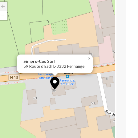
+
−
×
Simpro-Cos Sàrl
59 Route d'Esch L-3332 Fennange