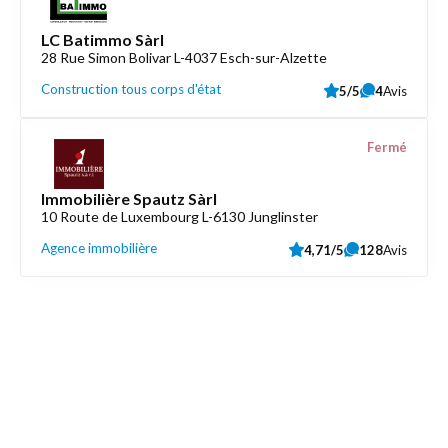
LC Batimmo Sàrl
28 Rue Simon Bolivar L-4037 Esch-sur-Alzette
Construction tous corps d'état
5/5
4
Avis
Fermé
Immobilière Spautz Sàrl
10 Route de Luxembourg L-6130 Junglinster
Agence immobilière
4,71/5
128
Avis
Découvrez aussi
Maison.lu
Liens utiles