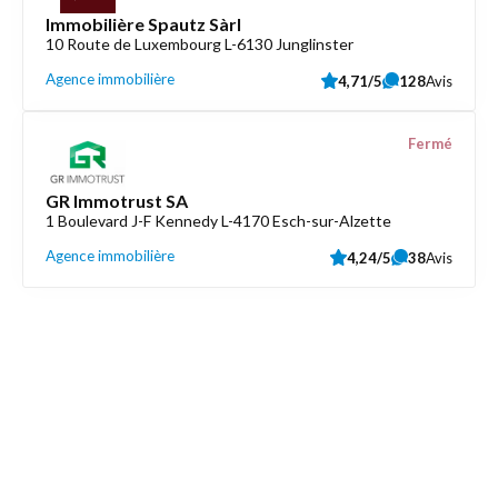
Immobilière Spautz Sàrl
10 Route de Luxembourg L-6130 Junglinster
Agence immobilière
4,71/5
128
Avis
Fermé
GR Immotrust SA
1 Boulevard J-F Kennedy L-4170 Esch-sur-Alzette
Agence immobilière
4,24/5
38
Avis
Découvrez aussi
Maison.lu
Liens utiles