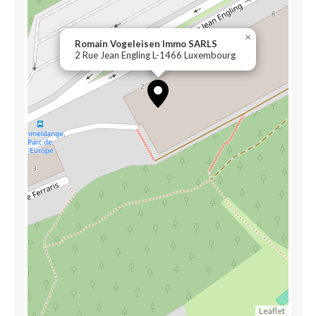
×
Romain Vogeleisen Immo SARLS
2 Rue Jean Engling L-1466 Luxembourg
Leaflet