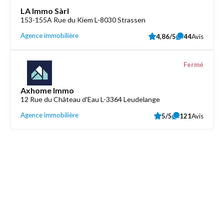
LA Immo Sàrl
153-155A Rue du Kiem L-8030 Strassen
Agence immobilière
4,86/5
44
Avis
Fermé
Axhome Immo
12 Rue du Château d'Eau L-3364 Leudelange
Agence immobilière
5/5
121
Avis
Découvrez aussi
Maison.lu
Liens utiles