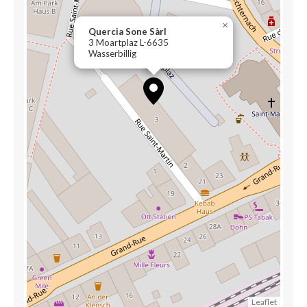
×
Quercia Sone Sàrl
3 Moartplaz L-6635
Wasserbillig
Leaflet