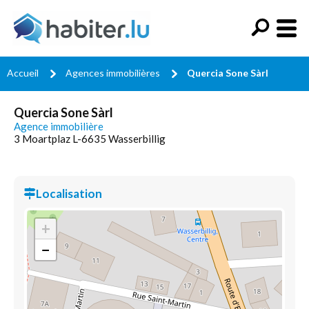
Accueil
Agences immobilières
Quercia Sone Sàrl
Quercia Sone Sàrl
Agence immobilière
3 Moartplaz L-6635 Wasserbillig
Localisation
+
−