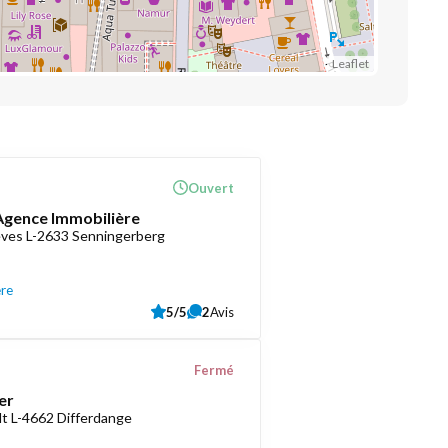
Leaflet
Ouvert
 Agence Immobilière
èves L-2633 Senningerberg
ère
5/5
2
Avis
Fermé
er
t L-4662 Differdange