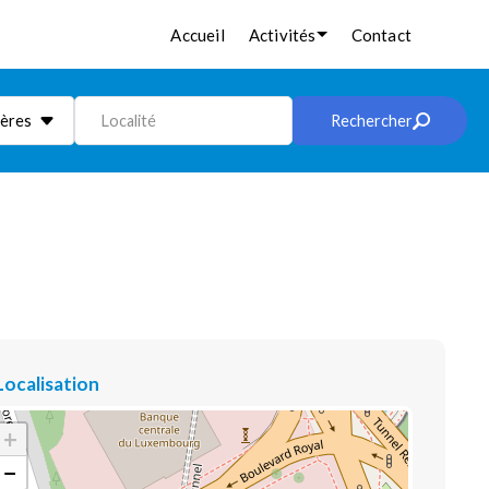
Accueil
Activités
Contact
ières
Localité
Rechercher
Localisation
+
−