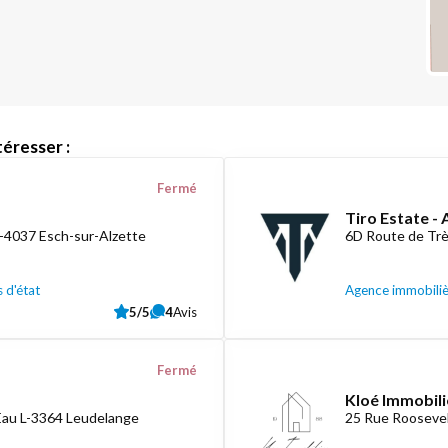
éresser :
Fermé
Tiro Estate -
L-4037 Esch-sur-Alzette
6D Route de Tr
 d'état
Agence immobili
5/5
4
Avis
Fermé
Kloé Immobili
Eau L-3364 Leudelange
25 Rue Roosevel