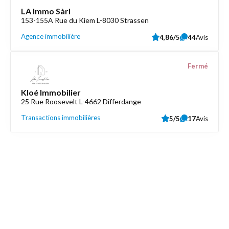
LA Immo Sàrl
153-155A Rue du Kiem L-8030 Strassen
Agence immobilière
4,86/5
44
Avis
Fermé
Kloé Immobilier
25 Rue Roosevelt L-4662 Differdange
Transactions immobilières
5/5
17
Avis
Découvrez aussi
Maison.lu
Liens utiles