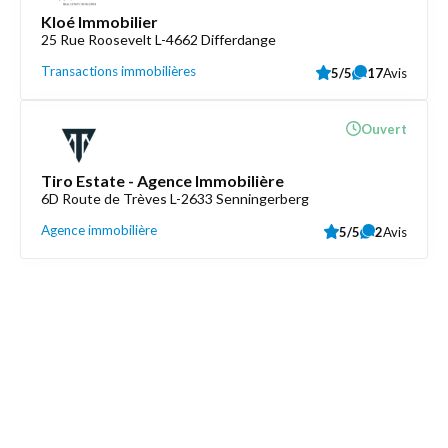
Kloé Immobilier
25 Rue Roosevelt L-4662 Differdange
Transactions immobilières
5/5
17
Avis
Ouvert
Tiro Estate - Agence Immobilière
6D Route de Trèves L-2633 Senningerberg
Agence immobilière
5/5
2
Avis
Découvrez aussi
Maison.lu
Liens utiles