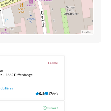
Leaflet
Fermé
er
t L-4662 Differdange
obilières
5/5
17
Avis
Ouvert