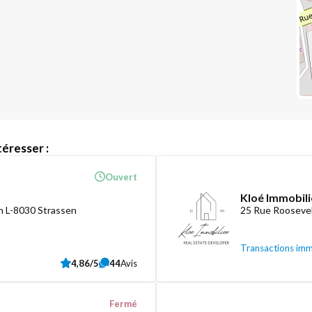
éresser :
Ouvert
Kloé Immobili
 L-8030 Strassen
25 Rue Roosevel
Transactions imm
4,86/5
44
Avis
Fermé