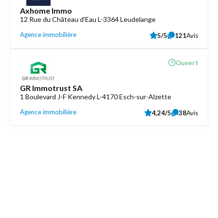
Axhome Immo
12 Rue du Château d'Eau L-3364 Leudelange
Agence immobilière
5/5
121
Avis
Ouvert
GR Immotrust SA
1 Boulevard J-F Kennedy L-4170 Esch-sur-Alzette
Agence immobilière
4,24/5
38
Avis
Découvrez aussi
Maison.lu
Liens utiles