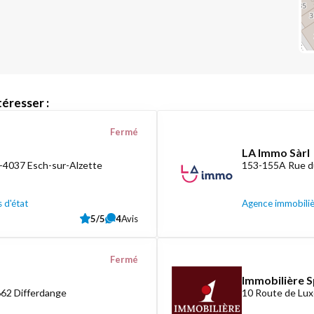
éresser :
Fermé
LA Immo Sàrl
L-4037 Esch-sur-Alzette
153-155A Rue d
 d'état
Agence immobili
5/5
4
Avis
Fermé
Immobilière S
662 Differdange
10 Route de Lux