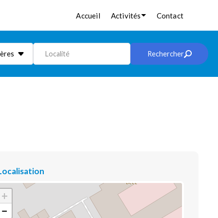
Accueil
Activités
Contact
ières
Localité
Rechercher
Localisation
+
−