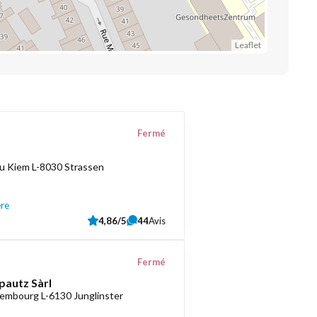
Leaflet
Fermé
u Kiem L-8030 Strassen
ère
4,86/5
44
Avis
Fermé
pautz Sàrl
embourg L-6130 Junglinster