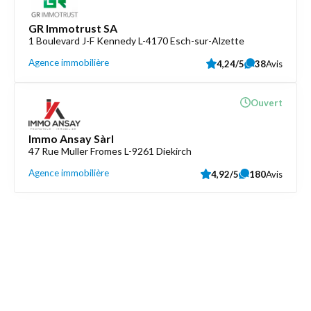
GR Immotrust SA
1 Boulevard J-F Kennedy L-4170 Esch-sur-Alzette
Agence immobilière
4,24/5
38
Avis
Ouvert
Immo Ansay Sàrl
47 Rue Muller Fromes L-9261 Diekirch
Agence immobilière
4,92/5
180
Avis
Découvrez aussi
Maison.lu
Liens utiles