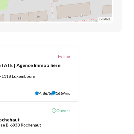
Leaflet
Fermé
TATE | Agence Immobilière
 L-1118 Luxembourg
4,86/5
166
Avis
Ouvert
ochehaut
ense B-6830 Rochehaut