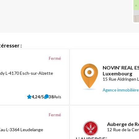
éresser :
Fermé
NOVIN' REAL ES
dy L-4170 Esch-sur-Alzette
Luxembourg
15 Rue Aldringen
Agence immobilière
4,24/5
38
Avis
Fermé
Auberge de R
Eau L-3364 Leudelange
12 Rue de la C