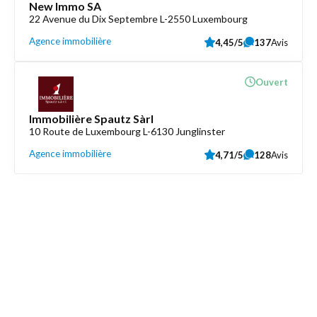
New Immo SA
22 Avenue du Dix Septembre L-2550 Luxembourg
Agence immobilière
4,45/5
137
Avis
Ouvert
Immobilière Spautz Sàrl
10 Route de Luxembourg L-6130 Junglinster
Agence immobilière
4,71/5
128
Avis
Découvrez aussi
Maison.lu
Liens utiles
Contactez-nous