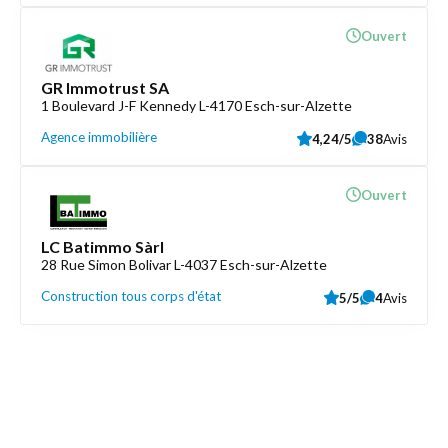
Ouvert
GR Immotrust SA
1 Boulevard J-F Kennedy L-4170 Esch-sur-Alzette
Agence immobilière
4,24/5
38
Avis
Ouvert
LC Batimmo Sàrl
28 Rue Simon Bolivar L-4037 Esch-sur-Alzette
Construction tous corps d'état
5/5
4
Avis
Découvrez aussi
Maison.lu