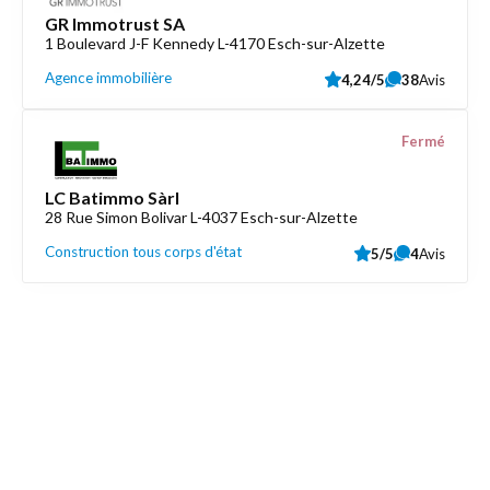
GR Immotrust SA
1 Boulevard J-F Kennedy L-4170 Esch-sur-Alzette
Agence immobilière
4,24/5
38
Avis
Fermé
LC Batimmo Sàrl
28 Rue Simon Bolivar L-4037 Esch-sur-Alzette
Construction tous corps d'état
5/5
4
Avis
Découvrez aussi
Maison.lu
Liens utiles