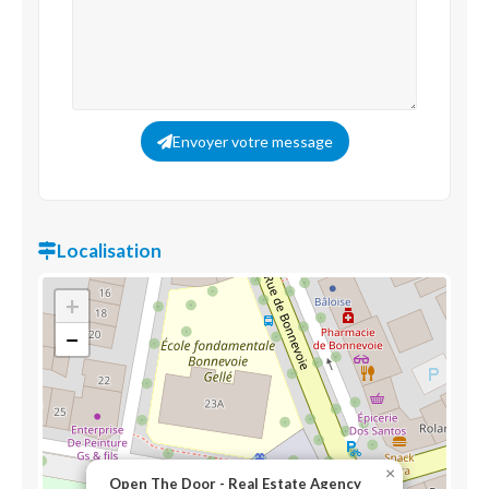
Envoyer votre message
Localisation
+
−
×
Open The Door - Real Estate Agency