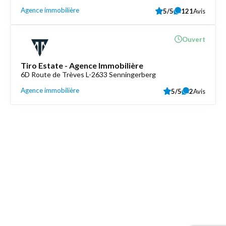
Agence immobilière
5/5
121
Avis
Ouvert
Tiro Estate - Agence Immobilière
6D Route de Trèves L-2633 Senningerberg
Agence immobilière
5/5
2
Avis
Découvrez aussi
Maison.lu
Liens utiles
Contactez-nous
Mentions légales