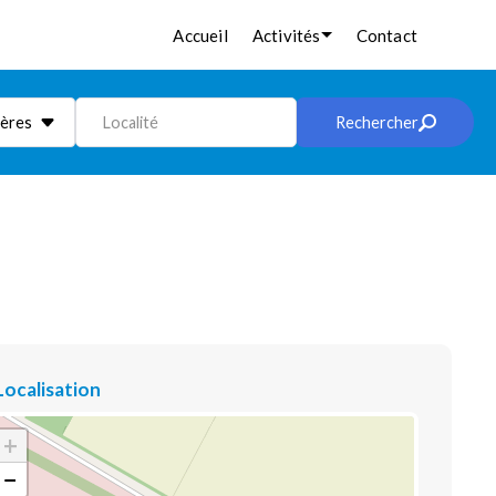
Accueil
Activités
Contact
ières
Localité
Rechercher
Localisation
+
−