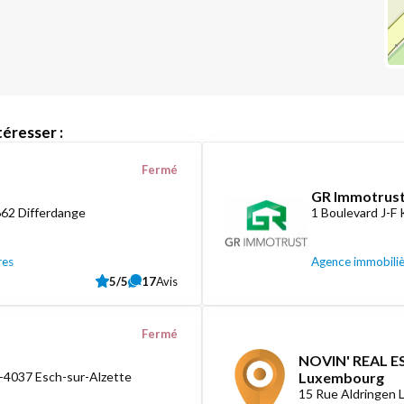
éresser :
Fermé
GR Immotrust
662 Differdange
1 Boulevard J-F
res
Agence immobili
5/5
17
Avis
Fermé
NOVIN' REAL ES
L-4037 Esch-sur-Alzette
Luxembourg
15 Rue Aldringen