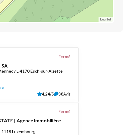
Leaflet
Fermé
 SA
 Kennedy L-4170 Esch-sur-Alzette
ère
4,24/5
38
Avis
Fermé
TATE | Agence Immobilière
 L-1118 Luxembourg