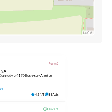
Leaflet
Fermé
 SA
 Kennedy L-4170 Esch-sur-Alzette
ère
4,24/5
38
Avis
Ouvert