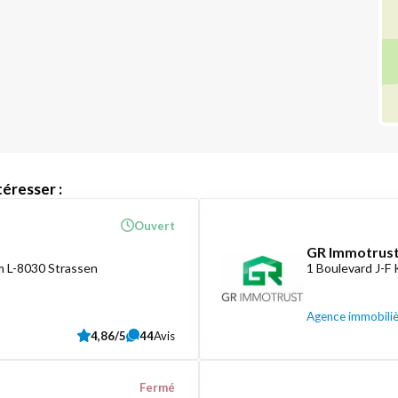
éresser :
Ouvert
GR Immotrust
 L-8030 Strassen
1 Boulevard J-F
Agence immobili
4,86/5
44
Avis
Fermé