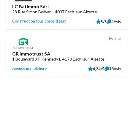
LC Batimmo Sàrl
28 Rue Simon Bolivar L-4037 Esch-sur-Alzette
Construction tous corps d'état
5/5
4
Avis
Fermé
GR Immotrust SA
1 Boulevard J-F Kennedy L-4170 Esch-sur-Alzette
Agence immobilière
4,24/5
38
Avis
Découvrez aussi
Maison.lu
Liens utiles