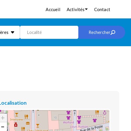
Accueil
Activités
Contact
ières
Localité
Rechercher
Localisation
+
−