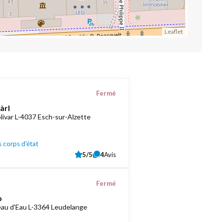
Leaflet
Fermé
àrl
livar L-4037 Esch-sur-Alzette
 corps d'état
5/5
4
Avis
Fermé
o
au d'Eau L-3364 Leudelange