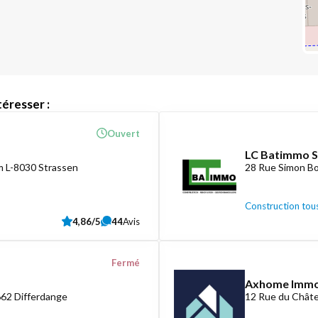
éresser :
Ouvert
LC Batimmo S
 L-8030 Strassen
28 Rue Simon Bo
Construction tous
4,86/5
44
Avis
Fermé
Axhome Imm
662 Differdange
12 Rue du Châte