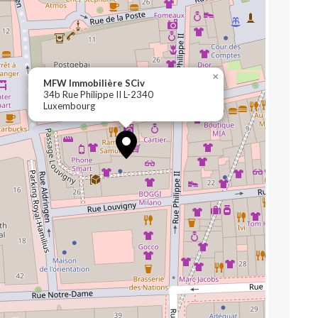
×
MFW Immobilière SCiv
34b Rue Philippe II L-2340
Luxembourg