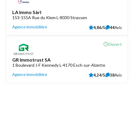
LA Immo Sàrl
153-155A Rue du Kiem L-8030 Strassen
Agence immobilière
4,86/5
44
Avis
Ouvert
GR Immotrust SA
1 Boulevard J-F Kennedy L-4170 Esch-sur-Alzette
Agence immobilière
4,24/5
38
Avis
Découvrez aussi
Maison.lu
Liens utiles