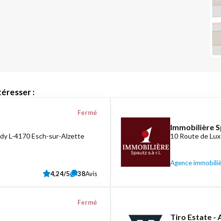
éresser :
Fermé
Immobilière S
dy L-4170 Esch-sur-Alzette
10 Route de Lux
Agence immobili
4,24/5
38
Avis
Fermé
Tiro Estate -