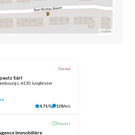
Leaflet
Fermé
pautz Sàrl
embourg L-6130 Junglinster
ère
4,71/5
128
Avis
Ouvert
 Agence Immobilière